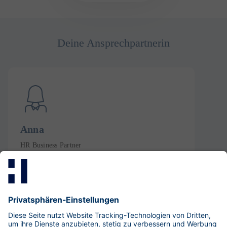
Deine Ansprechpartnerin
Anna
​HR Business Partner
Security Consulting
Fon: +49 30 533 289-0
LinkedIn-Profil