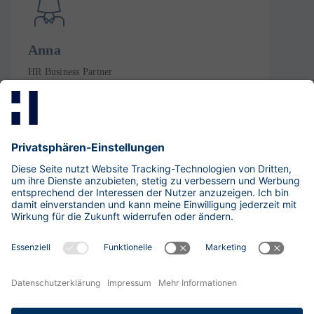
Anna
​HR Business Partner
Security Consulting
Fon: +49 30 533 289-0
LinkedIn-Profil
Exzellent
4.83
/
5
(
133
)