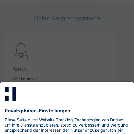
Deine Ansprechpartnerin
Anna
​HR Business Partner
Security Consulting
Fon: +49 30 533 289-0
LinkedIn-Profil