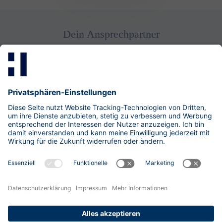
Dein Ansprechpartner
Kevin
​HR Business Partner
Security Consulting
Fon: +49 30 533 289-0
LinkedIn-Profil