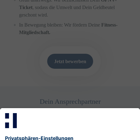
Ticket
, sodass die Umwelt und Dein Geldbeutel
geschont wird.
In Bewegung bleiben: Wir fördern Deine
Fitness-
Mitgliedschaft.
Jetzt bewerben
Dein Ansprechpartner