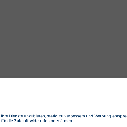
Exzellent
4.83
/
5
(
133
)