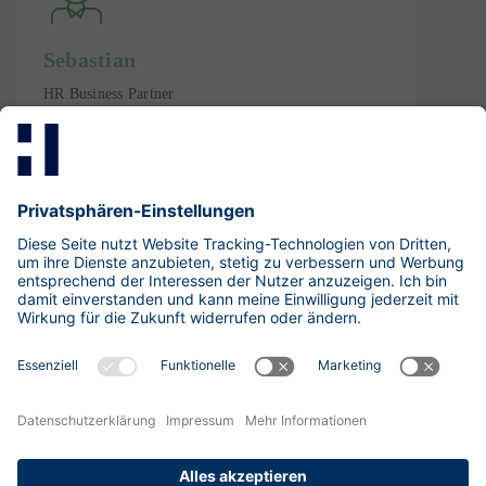
Sebastian
HR Business Partner
IT-Management & Business Administration
Fon: +49 30 533 289-0
LinkedIn-Profil
Exzellent
4.83
/
5
(
133
)