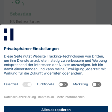
Sebastian
HR Business Partner
IT-Management & Business Administration
Fon: +49 30 533 289-0
LinkedIn-Profil
Exzellent
4.83
/
5
(
133
)